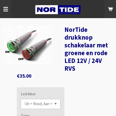
Skip
to
main
content
NorTide
drukknop
schakelaar met
groene en rode
LED 12V / 24V
RVS
€35.00
Led kleur
Type: